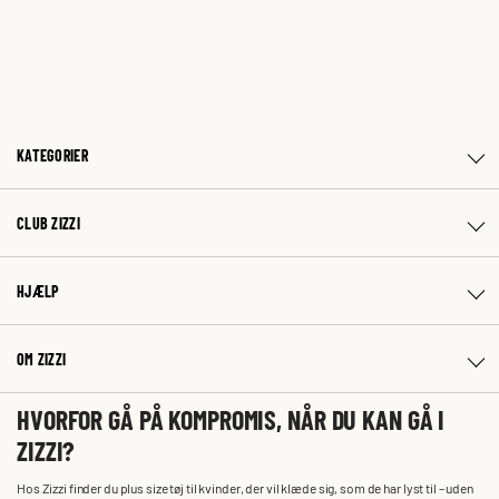
KATEGORIER
CLUB ZIZZI
HJÆLP
OM ZIZZI
HVORFOR GÅ PÅ KOMPROMIS, NÅR DU KAN GÅ I
ZIZZI?
Hos Zizzi finder du plus size tøj til kvinder, der vil klæde sig, som de har lyst til – uden