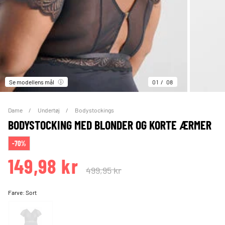
Se modellens mål
01
08
Dame
Undertøj
Bodystockings
BODYSTOCKING MED BLONDER OG KORTE ÆRMER
-70%
149,98 kr
499,95 kr
Farve:
Sort