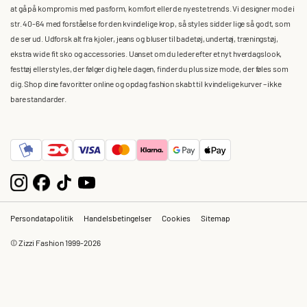
at gå på kompromis med pasform, komfort eller de nyeste trends. Vi designer mode i
str. 40-64 med forståelse for den kvindelige krop, så styles sidder lige så godt, som
de ser ud. Udforsk alt fra kjoler, jeans og bluser til badetøj, undertøj, træningstøj,
ekstra wide fit sko og accessories. Uanset om du leder efter et nyt hverdagslook,
festtøj eller styles, der følger dig hele dagen, finder du plus size mode, der føles som
dig. Shop dine favoritter online og opdag fashion skabt til kvindelige kurver – ikke
bare standarder.
Persondatapolitik
Handelsbetingelser
Cookies
Sitemap
© Zizzi Fashion 1999-2026