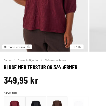
Se modellens mål
01
07
Dame
Bluser & Skjorter
3-4-ærmet bluser
BLUSE MED TEKSTUR OG 3/4 ÆRMER
349,95 kr
Farve:
Rød