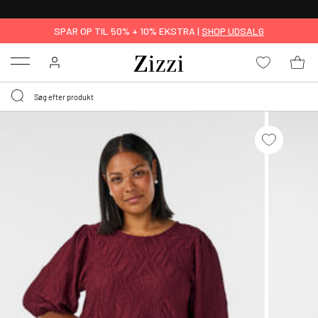
GRATIS LEVERING FRA 499,-*
SPAR OP TIL 50% + 10% EKSTRA |
SHOP UDSALG
Menu