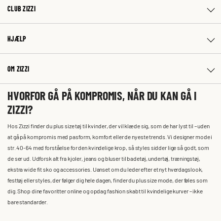
CLUB ZIZZI
HJÆLP
OM ZIZZI
HVORFOR GÅ PÅ KOMPROMIS, NÅR DU KAN GÅ I
ZIZZI?
Hos Zizzi finder du plus size tøj til kvinder, der vil klæde sig, som de har lyst til – uden
at gå på kompromis med pasform, komfort eller de nyeste trends. Vi designer mode i
str. 40-64 med forståelse for den kvindelige krop, så styles sidder lige så godt, som
de ser ud. Udforsk alt fra kjoler, jeans og bluser til badetøj, undertøj, træningstøj,
ekstra wide fit sko og accessories. Uanset om du leder efter et nyt hverdagslook,
festtøj eller styles, der følger dig hele dagen, finder du plus size mode, der føles som
dig. Shop dine favoritter online og opdag fashion skabt til kvindelige kurver – ikke
bare standarder.