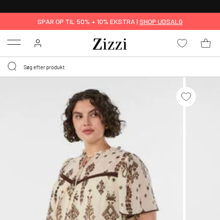
GRATIS LEVERING FRA 499,-*
SPAR OP TIL 50% + 10% EKSTRA |
SHOP UDSALG
Menu