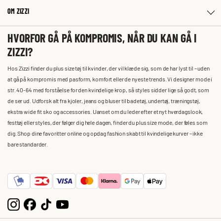
OM ZIZZI
HVORFOR GÅ PÅ KOMPROMIS, NÅR DU KAN GÅ I
ZIZZI?
Hos Zizzi finder du plus size tøj til kvinder, der vil klæde sig, som de har lyst til – uden
at gå på kompromis med pasform, komfort eller de nyeste trends. Vi designer mode i
str. 40-64 med forståelse for den kvindelige krop, så styles sidder lige så godt, som
de ser ud. Udforsk alt fra kjoler, jeans og bluser til badetøj, undertøj, træningstøj,
ekstra wide fit sko og accessories. Uanset om du leder efter et nyt hverdagslook,
festtøj eller styles, der følger dig hele dagen, finder du plus size mode, der føles som
dig. Shop dine favoritter online og opdag fashion skabt til kvindelige kurver – ikke
bare standarder.