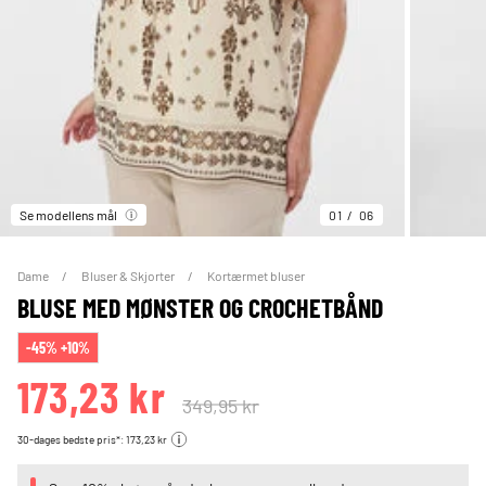
Se modellens mål
01
06
Dame
Bluser & Skjorter
Kortærmet bluser
BLUSE MED MØNSTER OG CROCHETBÅND
-45% +10%
173,23 kr
349,95 kr
30-dages bedste pris*: 173,23 kr