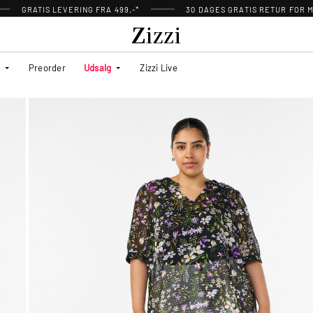
GRATIS LEVERING FRA 499,-*
30 DAGES GRATIS RETUR FOR
Preorder
Udsalg
Zizzi Live