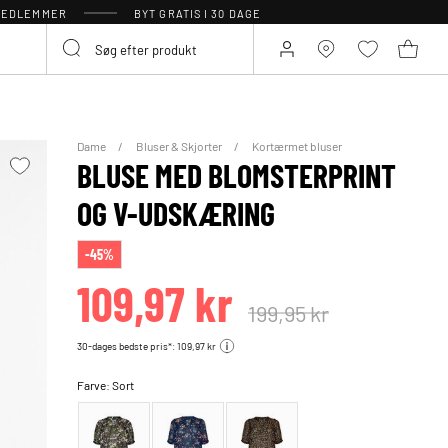
 MEDLEMMER
BYT GRATIS I 30 DAGE
Dame
Bluser & Skjorter
Kortærmet bluser
BLUSE MED BLOMSTERPRINT
OG V-UDSKÆRING
-45%
109,97 kr
199,95 kr
30-dages bedste pris*: 109,97 kr
Farve:
Sort