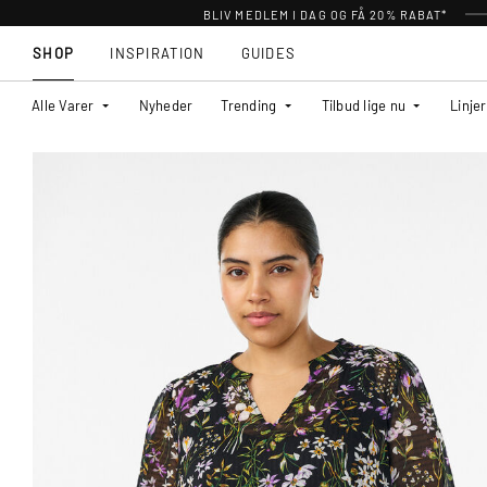
BLIV MEDLEM I DAG OG FÅ 20% RABAT*
SHOP
INSPIRATION
GUIDES
Alle Varer
Nyheder
Trending
Tilbud lige nu
Linjer