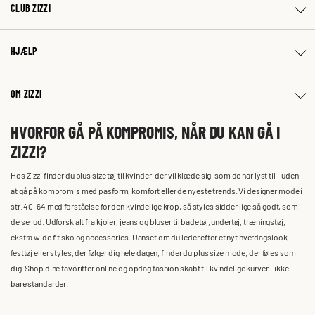
CLUB ZIZZI
HJÆLP
OM ZIZZI
HVORFOR GÅ PÅ KOMPROMIS, NÅR DU KAN GÅ I
ZIZZI?
Hos Zizzi finder du plus size tøj til kvinder, der vil klæde sig, som de har lyst til – uden
at gå på kompromis med pasform, komfort eller de nyeste trends. Vi designer mode i
str. 40-64 med forståelse for den kvindelige krop, så styles sidder lige så godt, som
de ser ud. Udforsk alt fra kjoler, jeans og bluser til badetøj, undertøj, træningstøj,
ekstra wide fit sko og accessories. Uanset om du leder efter et nyt hverdagslook,
festtøj eller styles, der følger dig hele dagen, finder du plus size mode, der føles som
dig. Shop dine favoritter online og opdag fashion skabt til kvindelige kurver – ikke
bare standarder.