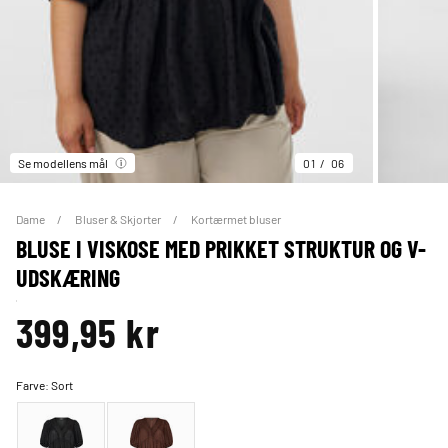
Se modellens mål
01
06
Dame
Bluser & Skjorter
Kortærmet bluser
BLUSE I VISKOSE MED PRIKKET STRUKTUR OG V-
UDSKÆRING
399,95 kr
Farve:
Sort