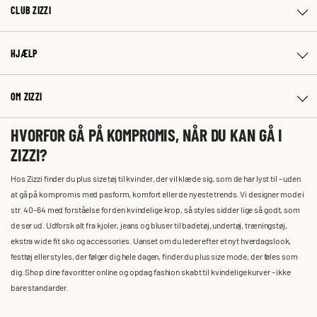
CLUB ZIZZI
HJÆLP
OM ZIZZI
HVORFOR GÅ PÅ KOMPROMIS, NÅR DU KAN GÅ I
ZIZZI?
Hos Zizzi finder du plus size tøj til kvinder, der vil klæde sig, som de har lyst til – uden
at gå på kompromis med pasform, komfort eller de nyeste trends. Vi designer mode i
str. 40-64 med forståelse for den kvindelige krop, så styles sidder lige så godt, som
de ser ud. Udforsk alt fra kjoler, jeans og bluser til badetøj, undertøj, træningstøj,
ekstra wide fit sko og accessories. Uanset om du leder efter et nyt hverdagslook,
festtøj eller styles, der følger dig hele dagen, finder du plus size mode, der føles som
dig. Shop dine favoritter online og opdag fashion skabt til kvindelige kurver – ikke
bare standarder.