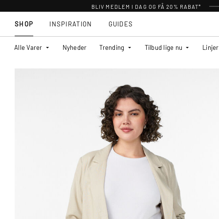
BLIV MEDLEM I DAG OG FÅ 20% RABAT*
SHOP
INSPIRATION
GUIDES
Alle Varer
Nyheder
Trending
Tilbud lige nu
Linjer