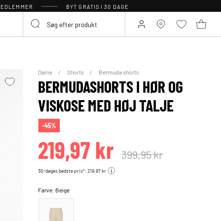
 MEDLEMMER
BYT GRATIS I 30 DAGE
Dame
Shorts
Bermuda shorts
BERMUDASHORTS I HØR OG
VISKOSE MED HØJ TALJE
-45%
219,97 kr
399,95 kr
30-dages bedste pris*: 219,97 kr
Farve:
Beige