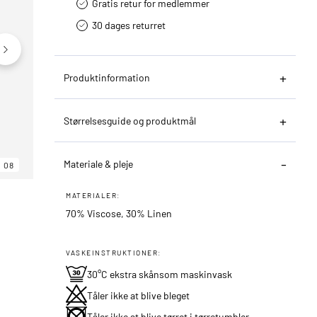
Gratis retur for medlemmer
30 dages returret
Produktinformation
Størrelsesguide og produktmål
Materiale & pleje
08
06
08
MATERIALER:
70% Viscose, 30% Linen
VASKEINSTRUKTIONER:
30°C ekstra skånsom maskinvask
Tåler ikke at blive bleget
Tåler ikke at blive tørret i tørretumbler