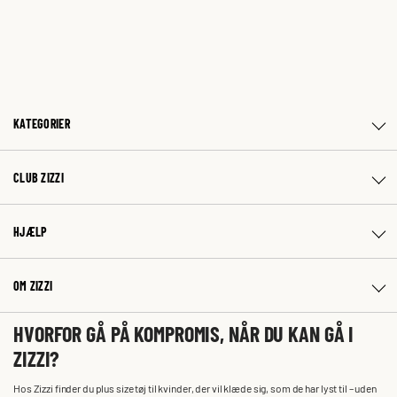
KATEGORIER
CLUB ZIZZI
HJÆLP
OM ZIZZI
HVORFOR GÅ PÅ KOMPROMIS, NÅR DU KAN GÅ I
ZIZZI?
Hos Zizzi finder du plus size tøj til kvinder, der vil klæde sig, som de har lyst til – uden