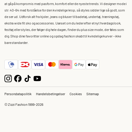
at gå på kompromis med pasform, komfort eller de nyeste trends. Vi designer mode i
str. 40-64 med forståelse for den kvindelige krop, så styles sidder lige så godt, som
de ser ud. Udforsk alt fra kjoler, jeans og bluser til badetøj, undertøj, træningstøj,
ekstra wide fit sko og accessories. Uanset om du leder efter et nyt hverdagslook,
festtøj eller styles, der følger dig hele dagen, finder du plus size mode, der føles som
dig. Shop dine favoritter online og opdag fashion skabt til kvindelige kurver – ikke
bare standarder.
Persondatapolitik
Handelsbetingelser
Cookies
Sitemap
© Zizzi Fashion 1999-2026