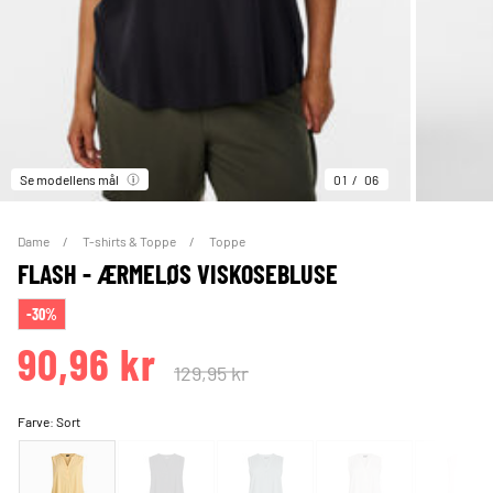
Se modellens mål
01
06
Dame
T-shirts & Toppe
Toppe
FLASH - ÆRMELØS VISKOSEBLUSE
-30%
90,96 kr
129,95 kr
Farve:
Sort