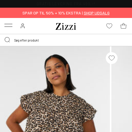
GRATIS LEVERING FRA 499,-*
SPAR OP TIL 50% + 10% EKSTRA |
SHOP UDSALG
Menu