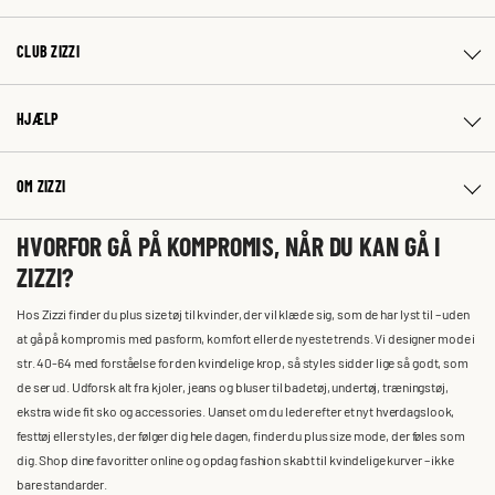
CLUB ZIZZI
HJÆLP
OM ZIZZI
HVORFOR GÅ PÅ KOMPROMIS, NÅR DU KAN GÅ I
ZIZZI?
Hos Zizzi finder du plus size tøj til kvinder, der vil klæde sig, som de har lyst til – uden
at gå på kompromis med pasform, komfort eller de nyeste trends. Vi designer mode i
str. 40-64 med forståelse for den kvindelige krop, så styles sidder lige så godt, som
de ser ud. Udforsk alt fra kjoler, jeans og bluser til badetøj, undertøj, træningstøj,
ekstra wide fit sko og accessories. Uanset om du leder efter et nyt hverdagslook,
festtøj eller styles, der følger dig hele dagen, finder du plus size mode, der føles som
dig. Shop dine favoritter online og opdag fashion skabt til kvindelige kurver – ikke
bare standarder.