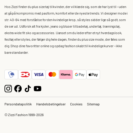
Hos Zizzi finder du plus size tøj til kvinder, der vil klæde sig, som de har lyst til – uden
at gå på kompromis med pasform, komfort eller de nyeste trends. Vi designer mode i
str. 40-64 med forståelse for den kvindelige krop, så styles sidder lige så godt, som
de ser ud. Udforsk alt fra kjoler, jeans og bluser til badetøj, undertøj, træningstøj,
ekstra wide fit sko og accessories. Uanset om du leder efter et nyt hverdagslook,
festtøj eller styles, der følger dig hele dagen, finder du plus size mode, der føles som
dig. Shop dine favoritter online og opdag fashion skabt til kvindelige kurver – ikke
bare standarder.
Persondatapolitik
Handelsbetingelser
Cookies
Sitemap
© Zizzi Fashion 1999-2026