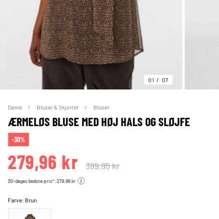
01
07
Dame
Bluser & Skjorter
Bluser
ÆRMELØS BLUSE MED HØJ HALS OG SLØJFE
-30%
279,96 kr
399,95 kr
30-dages bedste pris*: 279,96 kr
Farve:
Brun