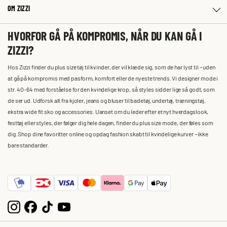
OM ZIZZI
HVORFOR GÅ PÅ KOMPROMIS, NÅR DU KAN GÅ I
ZIZZI?
Hos Zizzi finder du plus size tøj til kvinder, der vil klæde sig, som de har lyst til – uden
at gå på kompromis med pasform, komfort eller de nyeste trends. Vi designer mode i
str. 40-64 med forståelse for den kvindelige krop, så styles sidder lige så godt, som
de ser ud. Udforsk alt fra kjoler, jeans og bluser til badetøj, undertøj, træningstøj,
ekstra wide fit sko og accessories. Uanset om du leder efter et nyt hverdagslook,
festtøj eller styles, der følger dig hele dagen, finder du plus size mode, der føles som
dig. Shop dine favoritter online og opdag fashion skabt til kvindelige kurver – ikke
bare standarder.