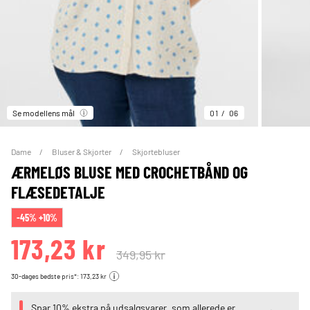
Se modellens mål
01
06
Dame
Bluser & Skjorter
Skjortebluser
ÆRMELØS BLUSE MED CROCHETBÅND OG
FLÆSEDETALJE
-45% +10%
173,23 kr
349,95 kr
30-dages bedste pris*: 173,23 kr
Spar 10% ekstra på udsalgsvarer, som allerede er